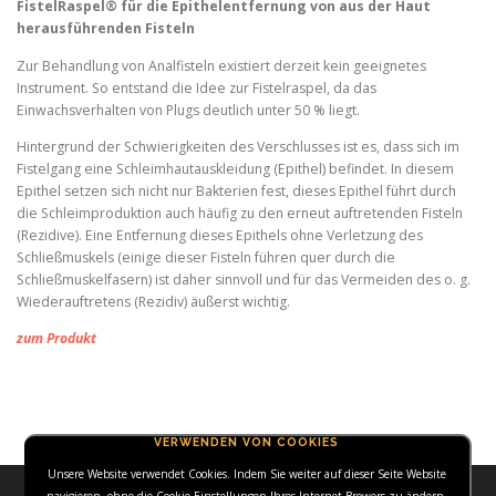
FistelRaspel® für die Epithelentfernung von aus der Haut
herausführenden Fisteln
Zur Behandlung von Analfisteln existiert derzeit kein geeignetes
Instrument. So entstand die Idee zur Fistelraspel, da das
Einwachsverhalten von Plugs deutlich unter 50 % liegt.
Hintergrund der Schwierigkeiten des Verschlusses ist es, dass sich im
Fistelgang eine Schleimhautauskleidung (Epithel) befindet. In diesem
Epithel setzen sich nicht nur Bakterien fest, dieses Epithel führt durch
die Schleimproduktion auch häufig zu den erneut auftretenden Fisteln
(Rezidive). Eine Entfernung dieses Epithels ohne Verletzung des
Schließmuskels (einige dieser Fisteln führen quer durch die
Schließmuskelfasern) ist daher sinnvoll und für das Vermeiden des o. g.
Wiederauftretens (Rezidiv) äußerst wichtig.
zum Produkt
VERWENDEN VON COOKIES
Unsere Website verwendet Cookies. Indem Sie weiter auf dieser Seite Website