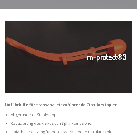
m-protect®3
Einführhilfe für transanal einzuführende Circularstapler
Abgerundeter Staplerkopf
Reduzierung des Risikos von Sphinkterläsionen
Einfache Ergänzung für bereits vorhandene Circularstapler