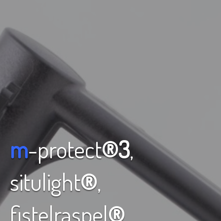
m
-protect
®3
,
situlight
®
,
fistelraspel
®